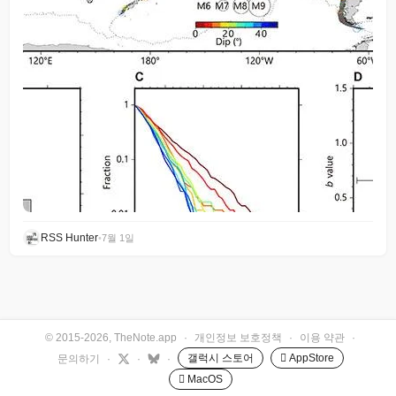
RSS Hunter
•
7월 1일
© 2015-2026, TheNote.app
·
개인정보 보호정책
·
이용 약관
·
갤럭시 스토어
 AppStore
문의하기
·
·
·
 MacOS