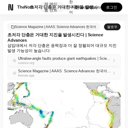
한
제
에이

TheNote
초저각 단층은 거대한 지진을 발생시킨다 | Scienc...
국
GooglePlay
AppStore
로그인
품
전트
어
Science Magazine | AAAS: Science Advances 한국어
팔로우
초저각 단층은 거대한 지진을 발생시킨다 | Science
Advances
섭입대에서 저각 단층은 응력장과 더 잘 정렬되어 대규모 지진 
발생 가능성이 높습니다.
Ultralow-angle faults produce giant earthquakes | Science Advances
science.org
Science Magazine | AAAS: Science Advances 한국어 RSS
thenote.app