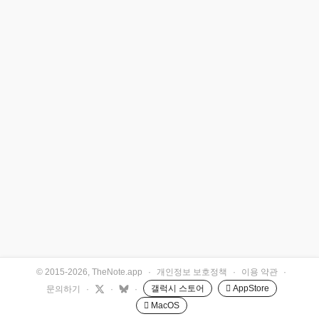
© 2015-2026, TheNote.app
·
개인정보 보호정책
·
이용 약관
·
갤럭시 스토어
 AppStore
문의하기
·
·
·
 MacOS