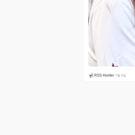
RSS Hunter
•
7월 6일