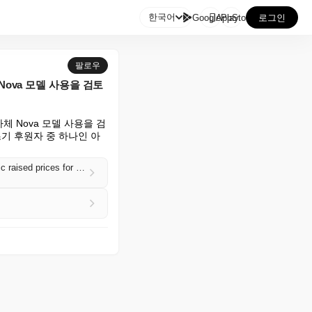

한국어
GooglePlay
AppStore
로그인
팔로우
Nova 모델 사용을 검토
체 Nova 모델 사용을 검
초기 후원자 중 하나인 아
Sources: Amazon is weighing using OpenAI's and its own Nova models to cut costs after Anthropic raised prices for using its models in Amazon products (Catherine Perloff/The Information)