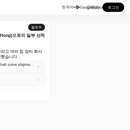

한국어
GooglePlay
AppStore
로그인
팔로우
Hong)으로의 일부 선적
라고 여러 칩 장비 회사
명령했습니다…
Sources: the US Commerce Department last week ordered multiple chip equipment companies to halt some shipments to China's second-largest chipmaker, Hua Hong (Karen Freifeld/Reuters)