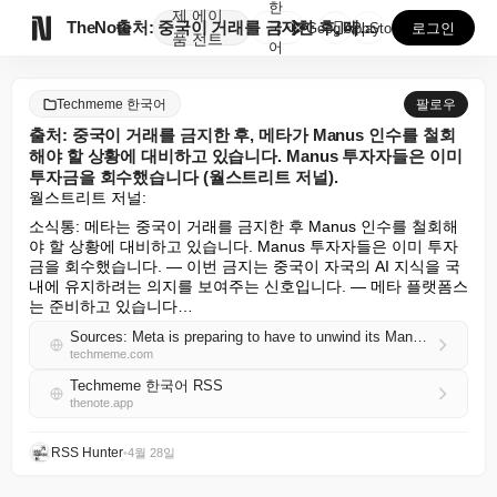
한
제
에이

TheNote
출처: 중국이 거래를 금지한 후, 메타가 Manus 인...
국
GooglePlay
AppStore
로그인
품
전트
어
Techmeme 한국어
팔로우
출처: 중국이 거래를 금지한 후, 메타가 Manus 인수를 철회
해야 할 상황에 대비하고 있습니다. Manus 투자자들은 이미
투자금을 회수했습니다 (월스트리트 저널).
월스트리트 저널:
소식통: 메타는 중국이 거래를 금지한 후 Manus 인수를 철회해
야 할 상황에 대비하고 있습니다. Manus 투자자들은 이미 투자
금을 회수했습니다. — 이번 금지는 중국이 자국의 AI 지식을 국
내에 유지하려는 의지를 보여주는 신호입니다. — 메타 플랫폼스
는 준비하고 있습니다…
Sources: Meta is preparing to have to unwind its Manus acquisition after China banned the transaction; Manus investors have already received their returns (Wall Street Journal)
techmeme.com
Techmeme 한국어 RSS
thenote.app
RSS Hunter
•
4월 28일