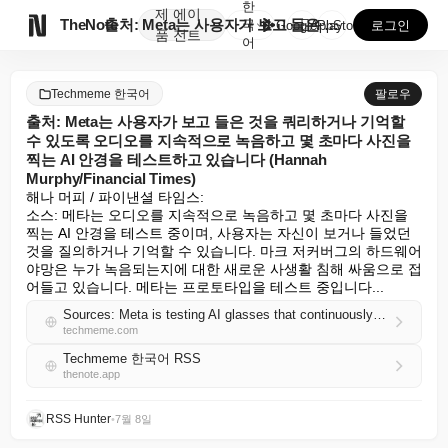
한
제
에이

TheNote
출처: Meta는 사용자가 보고 들은 것을 쿼리하거나 ...
국
GooglePlay
AppStore
로그인
품
전트
어
Techmeme 한국어
팔로우
출처: Meta는 사용자가 보고 들은 것을 쿼리하거나 기억할
수 있도록 오디오를 지속적으로 녹음하고 몇 초마다 사진을
찍는 AI 안경을 테스트하고 있습니다 (Hannah
Murphy/Financial Times)
해나 머피 / 파이낸셜 타임스:

소스: 메타는 오디오를 지속적으로 녹음하고 몇 초마다 사진을 
찍는 AI 안경을 테스트 중이며, 사용자는 자신이 보거나 들었던 
것을 질의하거나 기억할 수 있습니다. 마크 저커버그의 하드웨어 
야망은 누가 녹음되는지에 대한 새로운 사생활 침해 싸움으로 접
어들고 있습니다. 메타는 프로토타입을 테스트 중입니다...
Sources: Meta is testing AI glasses that continuously record audio and take photos every few seconds, letting users query or recall what they saw or heard (Hannah Murphy/Financial Times)
techmeme.com
Techmeme 한국어 RSS
thenote.app
RSS Hunter
•
7월 8일