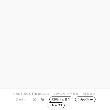
© 2015-2026, TheNote.app
·
개인정보 보호정책
·
이용 약관
·
갤럭시 스토어
 AppStore
문의하기
·
·
·
 MacOS