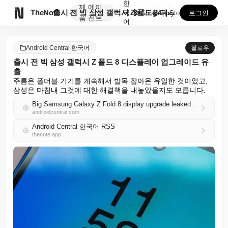
한
제
에이

TheNote
출시 전 빅 삼성 갤럭시 Z 폴드 8 디스플레이 업그레...
국
GooglePlay
AppStore
로그인
품
전트
어
Android Central 한국어
팔로우
출시 전 빅 삼성 갤럭시 Z 폴드 8 디스플레이 업그레이드 유
출
주름은 폴더블 기기를 계속해서 발목 잡아온 유일한 것이었고, 
삼성은 마침내 그것에 대한 해결책을 내놓았을지도 모릅니다.
Big Samsung Galaxy Z Fold 8 display upgrade leaked ahead of launch
androidcentral.com
Android Central 한국어 RSS
thenote.app