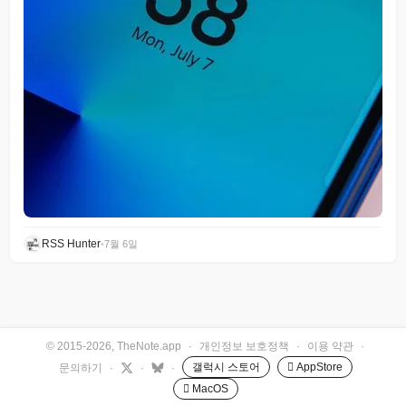
RSS Hunter
•
7월 6일
© 2015-2026, TheNote.app
·
개인정보 보호정책
·
이용 약관
·
갤럭시 스토어
 AppStore
문의하기
·
·
·
 MacOS