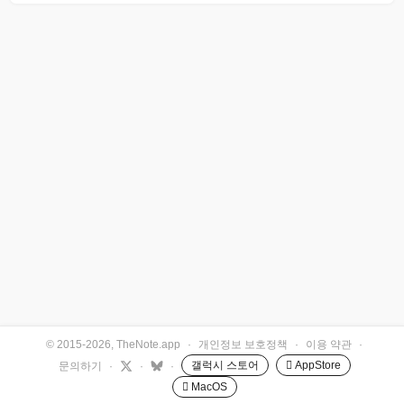
© 2015-2026, TheNote.app
·
개인정보 보호정책
·
이용 약관
·
갤럭시 스토어
 AppStore
문의하기
·
·
·
 MacOS