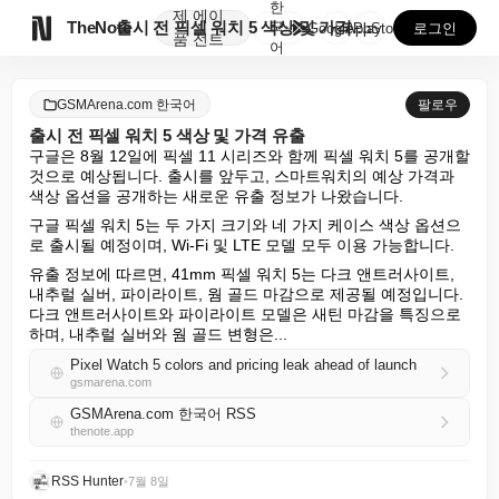
한
제
에이

TheNote
출시 전 픽셀 워치 5 색상 및 가격 유출
국
GooglePlay
AppStore
로그인
품
전트
어
GSMArena.com 한국어
팔로우
출시 전 픽셀 워치 5 색상 및 가격 유출
구글은 8월 12일에 픽셀 11 시리즈와 함께 픽셀 워치 5를 공개할 
것으로 예상됩니다. 출시를 앞두고, 스마트워치의 예상 가격과 
색상 옵션을 공개하는 새로운 유출 정보가 나왔습니다.
구글 픽셀 워치 5는 두 가지 크기와 네 가지 케이스 색상 옵션으
로 출시될 예정이며, Wi-Fi 및 LTE 모델 모두 이용 가능합니다.
유출 정보에 따르면, 41mm 픽셀 워치 5는 다크 앤트러사이트, 
내추럴 실버, 파이라이트, 웜 골드 마감으로 제공될 예정입니다. 
다크 앤트러사이트와 파이라이트 모델은 새틴 마감을 특징으로 
하며, 내추럴 실버와 웜 골드 변형은...
Pixel Watch 5 colors and pricing leak ahead of launch
gsmarena.com
GSMArena.com 한국어 RSS
thenote.app
RSS Hunter
•
7월 8일