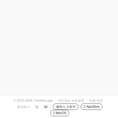
© 2015-2026, TheNote.app
·
개인정보 보호정책
·
이용 약관
·
갤럭시 스토어
 AppStore
문의하기
·
·
·
 MacOS