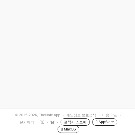
© 2015-2026, TheNote.app
·
개인정보 보호정책
·
이용 약관
·
갤럭시 스토어
 AppStore
문의하기
·
·
·
 MacOS