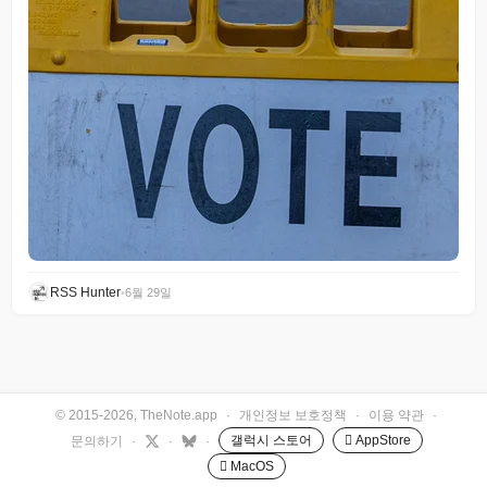
RSS Hunter
•
6월 29일
© 2015-2026, TheNote.app
·
개인정보 보호정책
·
이용 약관
·
갤럭시 스토어
 AppStore
문의하기
·
·
·
 MacOS