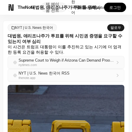
한
제
에이

TheNote
대법원, 애리조나주가 투표를 위해 시민권 증명을 요구할...
국
GooglePlay
AppStore
로그인
품
전트
어
NYT | U.S. News 한국어
팔로우
대법원, 애리조나주가 투표를 위해 시민권 증명을 요구할 수
있는지 여부 심리
이 사건은 트럼프 대통령이 이를 추진하고 있는 시기에 더 엄격
한 등록 요건을 허용할 수 있다.
Supreme Court to Weigh if Arizona Can Demand Proof of Citizenship to Vote
nytimes.com
NYT | U.S. News 한국어 RSS
thenote.app