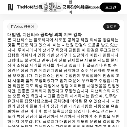
한
제
에이

TheNote
대법원, 디샌티스 공화당 의회 지도 강화
국
GooglePlay
AppStore
로그인
품
전트
어
Axios 한국어
팔로우
대법원, 디샌티스 공화당 의회 지도 강화
론 디샌티스는 플로리다에 새로운 공화당 하원 의석을 창출하는 
것을 목표로 하고 있으며, 이는 대법원 판결의 도움을 받고 있습
니다. 루이지애나의 선거구 획정과 관련된 이 판결은 투표권법의 
집행을 약화시켜 인종 기반 선거구에 도전하기 어렵게 만듭니다. 
그럼에도 불구하고 민주당과 진보 단체들은 새로운 지도를 문제 
삼아 소송을 제기할 의사를 가지고 있습니다. 플로리다 헌법 수
정안은 정당 기반 게리맨더링을 금지하고 소수 유권자의 투표력
을 보호합니다. 디샌티스는 전체 수정안이 부적절하게 인종적 고
려 사항과 함께 포장되었다고 믿기 때문에 무효라고 주장합니다. 
한 직원은 지도 작성 과정에서 정당 데이터를 사용했음을 인정했
지만, 인종은 고려되지 않았다고 주장했습니다. 디샌티스의 지도
는 모든 흑인 유권자 대표를 완전히 제거하지는 않으며, 민주당 
유권자를 집중시킴으로써 공화당에 이익을 줄 수 있습니다. 대법
원의 결정이 플로리다의 정당 기반 게리맨더링을 자동으로 유효
화하는 것은 아니며, 법적 불확실성을 남깁니다. 주요 쟁점은 지
도가 특정 정당에 불공정하게 유리하게 작용하여 주 헌법을 위반
하는지 여부입니다. 플로리다 대법원이 지도의 운명을 결정할 가
능성이 높으며, 디샌티스는 다각적인 법적 전략을 가지고 있습니