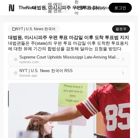
한
제
에이

TheNote
대법원, 미시시피주 우편 투표 마감일 이후 도착 투표법...
국
GooglePlay
AppStore
로그인
품
전트
어
NYT | U.S. News 한국어
팔로우
대법원, 미시시피주 우편 투표 마감일 이후 도착 투표법 지지
대법관들은 주(state)의 우편 투표 마감일 이후 도착한 투표용지
에 대한 유예 기간의 합법성을 검토해 달라는 요청을 받았다.
Supreme Court Upholds Mississippi Late-Arriving Mail-In Ballot Law
nytimes.com
NYT | U.S. News 한국어 RSS
thenote.app