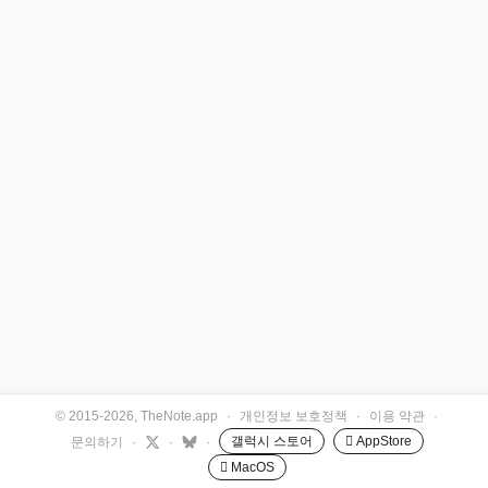
© 2015-2026, TheNote.app
·
개인정보 보호정책
·
이용 약관
·
갤럭시 스토어
 AppStore
문의하기
·
·
·
 MacOS