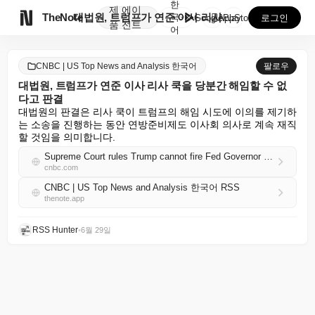
한
제
에이

TheNote
대법원, 트럼프가 연준 이사 리사 쿡을 당분간 해임할 ...
국
GooglePlay
AppStore
로그인
품
전트
어
CNBC | US Top News and Analysis 한국어
팔로우
대법원, 트럼프가 연준 이사 리사 쿡을 당분간 해임할 수 없
다고 판결
대법원의 판결은 리사 쿡이 트럼프의 해임 시도에 이의를 제기하
는 소송을 진행하는 동안 연방준비제도 이사회 의사로 계속 재직
할 것임을 의미합니다.
Supreme Court rules Trump cannot fire Fed Governor Lisa Cook for now
cnbc.com
CNBC | US Top News and Analysis 한국어 RSS
thenote.app
RSS Hunter
•
6월 29일