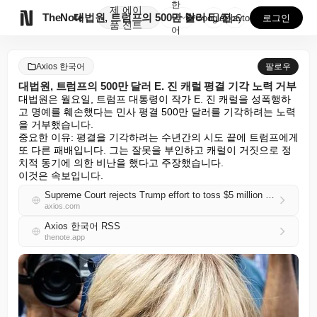
한
제
에이

TheNote
대법원, 트럼프의 500만 달러 E. 진 캐럴 평결 기...
국
GooglePlay
AppStore
로그인
품
전트
어
Axios 한국어
팔로우
대법원, 트럼프의 500만 달러 E. 진 캐럴 평결 기각 노력 거부
대법원은 월요일, 트럼프 대통령이 작가 E. 진 캐럴을 성폭행하
고 명예를 훼손했다는 민사 평결 500만 달러를 기각하려는 노력
을 거부했습니다.

중요한 이유: 평결을 기각하려는 수년간의 시도 끝에 트럼프에게 
또 다른 패배입니다. 그는 잘못을 부인하고 캐럴이 거짓으로 정
치적 동기에 의한 비난을 했다고 주장했습니다.

이것은 속보입니다.
Supreme Court rejects Trump effort to toss $5 million E. Jean Carroll verdict
axios.com
Axios 한국어 RSS
thenote.app