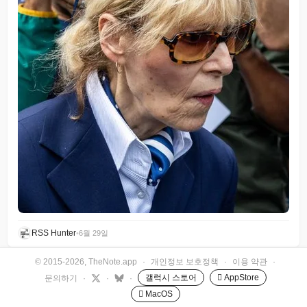
RSS Hunter
•
6월 29일
© 2015-2026, TheNote.app
·
개인정보 보호정책
·
이용 약관
·
갤럭시 스토어
 AppStore
문의하기
·
·
·
 MacOS