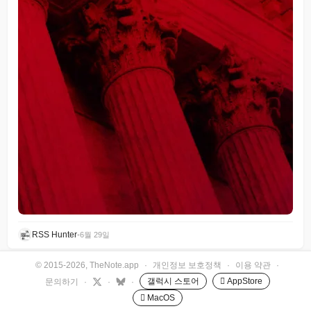
RSS Hunter
•
6월 29일
© 2015-2026, TheNote.app
·
개인정보 보호정책
·
이용 약관
·
갤럭시 스토어
 AppStore
문의하기
·
·
·
 MacOS