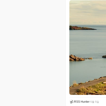
RSS Hunter
•
5월 5일