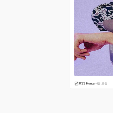
RSS Hunter
•
6월 29일