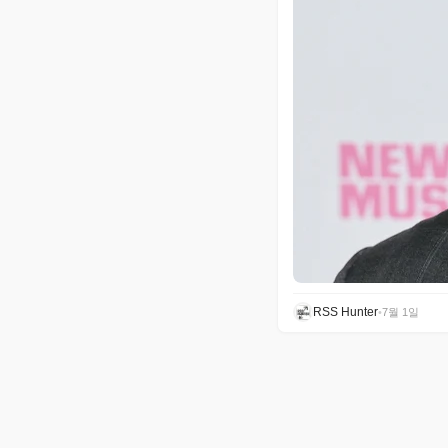
RSS Hunter
•
7월 1일