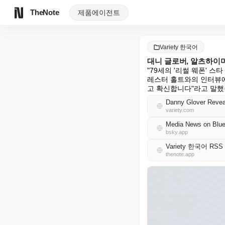
TheNote
제품
에이전트
Variety 한국어
대니 글로버, 알츠하이머
"79세의 '리썰 웨폰' 
레스터 홀트와의 인터뷰에
고 확신합니다"라고 말했습니
Danny Glover Reveal
variety.com
Media News on Blue
bsky.app
Variety 한국어 RSS
thenote.app