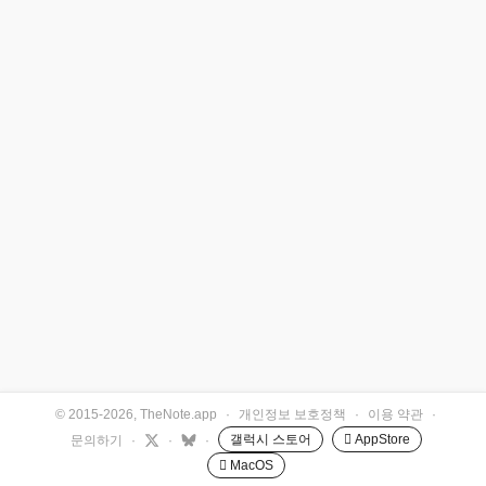
© 2015-2026, TheNote.app
·
개인정보 보호정책
·
이용 약관
·
갤럭시 스토어
 AppStore
문의하기
·
·
·
 MacOS