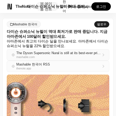
한
제
에이

TheNote
다이슨 슈퍼소닉 뉴럴이 역대 최저가로 판매 중입니다. ...
국
GooglePlay
AppStore
로그인
품
전트
어
Mashable 한국어
팔로우
다이슨 슈퍼소닉 뉴럴이 역대 최저가로 판매 중입니다. 지금
아마존에서 100달러 할인받으세요.
아마존에서 최고의 다이슨 딜을 만나보세요. 아마존에서 다이슨 
슈퍼소닉 뉴럴을 22% 할인받으세요.
The Dyson Supersonic Nural is still at its best-ever price — save $100 right now at Amazon
mashable.com
Mashable 한국어 RSS
thenote.app