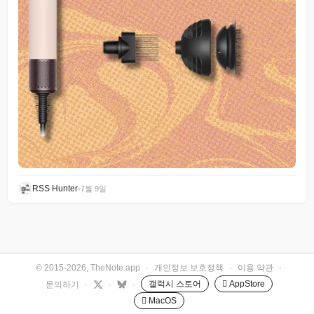
RSS Hunter
•
7월 9일
© 2015-2026, TheNote.app
·
개인정보 보호정책
·
이용 약관
·
갤럭시 스토어
 AppStore
문의하기
·
·
·
 MacOS