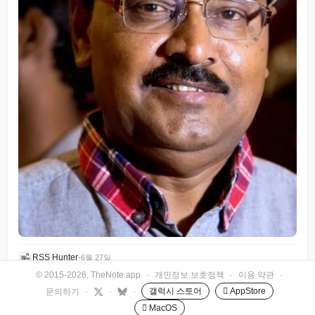
RSS Hunter
•
6월 27일
© 2015-2026, TheNote.app
·
개인정보 보호정책
·
이용 약관
·
갤럭시 스토어
 AppStore
문의하기
·
·
·
 MacOS