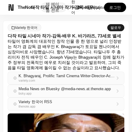
한
제
에이

TheNote
다작 타밀 시네마 작가-감독-배우 K. 바갸라즈, 73...
국
GooglePlay
AppStore
로그인
품
전트
어
Variety 한국어
팔로우
다작 타밀 시네마 작가-감독-배우 K. 바갸라즈, 73세로 별세
타밀어 영화계의 대표적인 창작 인물 중 한 명으로 널리 인정받
는 작가 겸 감독 겸 배우인 K. Bhagyaraj가 토요일 첸나이에서 
심장마비로 사망했습니다. 향년 73세였습니다. 타밀나두 주 총
리이자 전직 배우인 C. Joseph Vijay는 Bhagyaraj의 장례 절차가 
주 정부의 전폭적인 예우로 치러질 것이라고 발표하며, 그의 죽
음을 타밀 영화계에 돌이킬 수 없는 손실이라고 묘사했습니다.
K. Bhagyaraj, Prolific Tamil Cinema Writer-Director-Actor, Dies at 73
variety.com
Media News on Bluesky @media-news.at.thenote.app
bsky.app
Variety 한국어 RSS
thenote.app