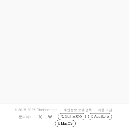
© 2015-2026, TheNote.app
·
개인정보 보호정책
·
이용 약관
·
갤럭시 스토어
 AppStore
문의하기
·
·
·
 MacOS