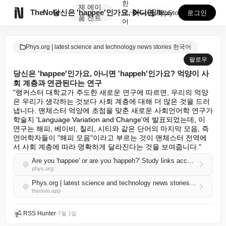
한
제
에이

TheNote
당신은 'happee'인가요, 아니면 'happeh'인...
국
GooglePlay
AppStore
로그인
품
전트
어
Phys.org | latest science and technology news stories 한국어
팔로우
당신은 'happee'인가요, 아니면 'happeh'인가요? 억양이 사
회 계층과 연관된다는 연구
"랭커스터 대학교가 주도한 새로운 연구에 따르면, 우리의 억양
은 우리가 생각하는 것보다 사회 계층에 대해 더 많은 것을 드러
냅니다. 맨체스터 억양에 초점을 맞춘 새로운 사회언어학 연구가 
학술지 'Language Variation and Change'에 발표되었는데, 이 
연구는 해피, 베이비, 칠리, 시티와 같은 단어의 마지막 모음, 즉 
언어학자들이 "해피 모음"이라고 부르는 것이 맨체스터 전역에
서 사회 계층에 따라 명확하게 달라진다는 것을 보여줍니다."
Are you 'happee' or are you 'happeh?' Study links accents to social classes
phys.org
Phys.org | latest science and technology news stories 한국어 RSS
thenote.app
RSS Hunter
•
7월 1일