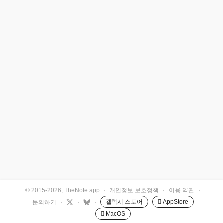
© 2015-2026, TheNote.app
·
개인정보 보호정책
·
이용 약관
·
갤럭시 스토어
 AppStore
문의하기
·
·
·
 MacOS