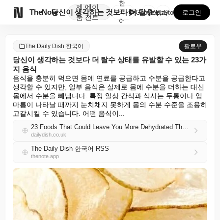
한
제
에이

TheNote
당신이 생각하는 것보다 더 탈수 상태를 유발할 수 있는...
국
GooglePlay
AppStore
로그인
품
전트
어
The Daily Dish 한국어
팔로우
당신이 생각하는 것보다 더 탈수 상태를 유발할 수 있는 23가
지 음식
음식을 충분히 먹으면 몸에 연료를 공급하고 수분을 공급한다고 
생각할 수 있지만, 일부 음식은 실제로 몸에 수분을 더하는 대신 
몸에서 수분을 빼냅니다. 특정 일상 간식과 식사는 두통이나 입 
마름이 나타날 때까지 눈치채지 못하게 몸의 수분 수준을 조용히 
고갈시킬 수 있습니다. 어떤 음식이...
23 Foods That Could Leave You More Dehydrated Than You Realise
dailydish.co.uk
The Daily Dish 한국어 RSS
thenote.app