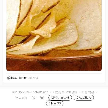
RSS Hunter
•
6월 29일
© 2015-2026, TheNote.app
·
개인정보 보호정책
·
이용 약관
·
갤럭시 스토어
 AppStore
문의하기
·
·
·
 MacOS