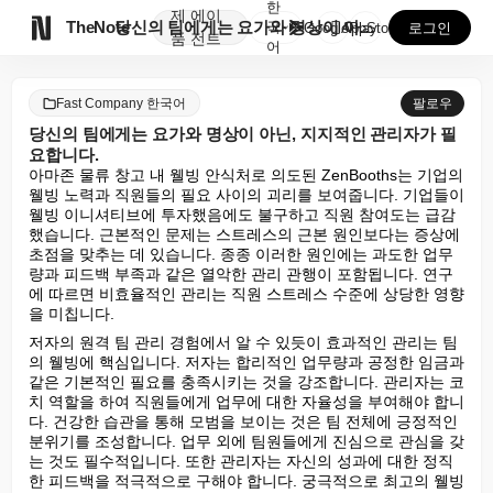
한
제
에이

TheNote
당신의 팀에게는 요가와 명상이 아닌, 지지적인 관리자가...
국
GooglePlay
AppStore
로그인
품
전트
어
Fast Company 한국어
팔로우
당신의 팀에게는 요가와 명상이 아닌, 지지적인 관리자가 필
요합니다.
아마존 물류 창고 내 웰빙 안식처로 의도된 ZenBooths는 기업의 
웰빙 노력과 직원들의 필요 사이의 괴리를 보여줍니다. 기업들이 
웰빙 이니셔티브에 투자했음에도 불구하고 직원 참여도는 급감
했습니다. 근본적인 문제는 스트레스의 근본 원인보다는 증상에 
초점을 맞추는 데 있습니다. 종종 이러한 원인에는 과도한 업무
량과 피드백 부족과 같은 열악한 관리 관행이 포함됩니다. 연구
에 따르면 비효율적인 관리는 직원 스트레스 수준에 상당한 영향
을 미칩니다.
저자의 원격 팀 관리 경험에서 알 수 있듯이 효과적인 관리는 팀
의 웰빙에 핵심입니다. 저자는 합리적인 업무량과 공정한 임금과 
같은 기본적인 필요를 충족시키는 것을 강조합니다. 관리자는 코
치 역할을 하여 직원들에게 업무에 대한 자율성을 부여해야 합니
다. 건강한 습관을 통해 모범을 보이는 것은 팀 전체에 긍정적인 
분위기를 조성합니다. 업무 외에 팀원들에게 진심으로 관심을 갖
는 것도 필수적입니다. 또한 관리자는 자신의 성과에 대한 정직
한 피드백을 적극적으로 구해야 합니다. 궁극적으로 최고의 웰빙 