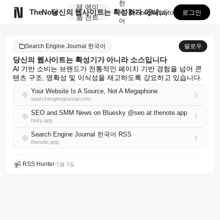
한
제
에이

TheNote
당신의 웹사이트는 확성기가 아니라 소스입니다
국
GooglePlay
AppStore
로그인
품
전트
어
Search Engine Journal 한국어
팔로우
당신의 웹사이트는 확성기가 아니라 소스입니다
AI 기반 소비는 브랜드가 전통적인 페이지 기반 경험을 넘어 콘
텐츠 구조, 명확성 및 이식성을 재고하도록 강요하고 있습니다.
Your Website Is A Source, Not A Megaphone
searchenginejournal.com
SEO and SMM News on Bluesky @seo.at.thenote.app
bsky.app
Search Engine Journal 한국어 RSS
thenote.app
RSS Hunter
•
5월 3일