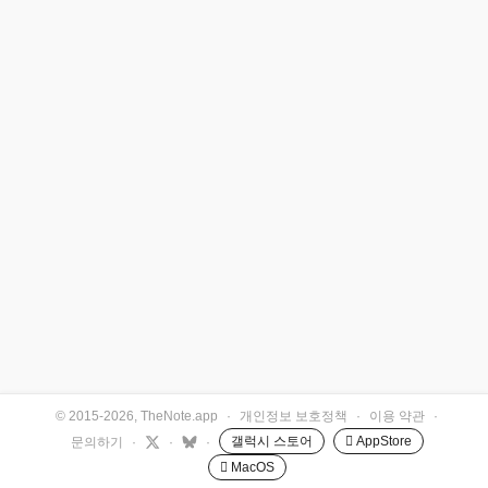
© 2015-2026, TheNote.app
·
개인정보 보호정책
·
이용 약관
·
갤럭시 스토어
 AppStore
문의하기
·
·
·
 MacOS