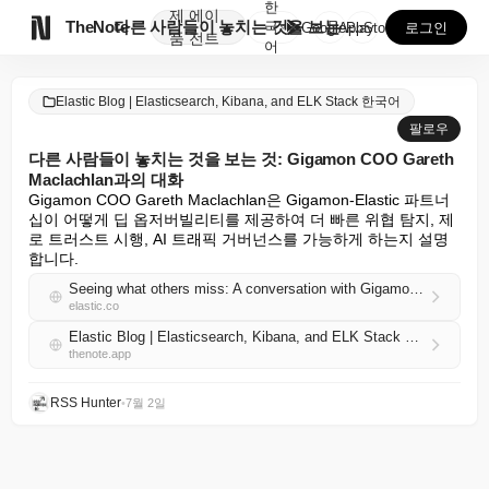
한
제
에이

TheNote
다른 사람들이 놓치는 것을 보는 것: Gigamon C...
국
GooglePlay
AppStore
로그인
품
전트
어
Elastic Blog | Elasticsearch, Kibana, and ELK Stack 한국어
팔로우
다른 사람들이 놓치는 것을 보는 것: Gigamon COO Gareth
Maclachlan과의 대화
Gigamon COO Gareth Maclachlan은 Gigamon-Elastic 파트너
십이 어떻게 딥 옵저버빌리티를 제공하여 더 빠른 위협 탐지, 제
로 트러스트 시행, AI 트래픽 거버넌스를 가능하게 하는지 설명
합니다.
Seeing what others miss: A conversation with Gigamon COO Gareth Maclachlan
elastic.co
Elastic Blog | Elasticsearch, Kibana, and ELK Stack 한국어 RSS
thenote.app
RSS Hunter
•
7월 2일