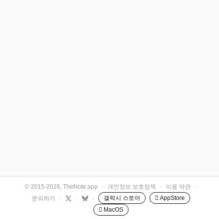
© 2015-2026, TheNote.app
·
개인정보 보호정책
·
이용 약관
·
갤럭시 스토어
 AppStore
문의하기
·
·
·
 MacOS