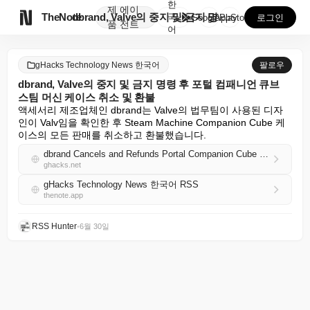
한
제
에이

TheNote
dbrand, Valve의 중지 및 금지 명령 후 포털...
국
GooglePlay
AppStore
로그인
품
전트
어
gHacks Technology News 한국어
팔로우
dbrand, Valve의 중지 및 금지 명령 후 포털 컴패니언 큐브
스팀 머신 케이스 취소 및 환불
액세서리 제조업체인 dbrand는 Valve의 법무팀이 사용된 디자
인이 Valv임을 확인한 후 Steam Machine Companion Cube 케
이스의 모든 판매를 취소하고 환불했습니다.
dbrand Cancels and Refunds Portal Companion Cube Steam Machine Case After Valve Cease and Desist
ghacks.net
gHacks Technology News 한국어 RSS
thenote.app
RSS Hunter
•
6월 30일