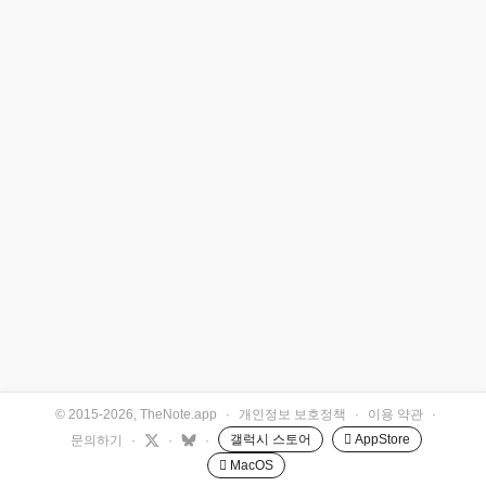
© 2015-2026, TheNote.app
·
개인정보 보호정책
·
이용 약관
·
갤럭시 스토어
 AppStore
문의하기
·
·
·
 MacOS