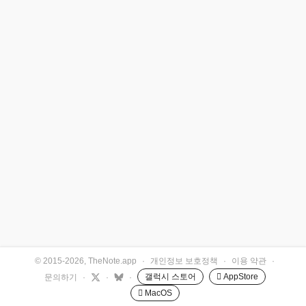
© 2015-2026, TheNote.app
·
개인정보 보호정책
·
이용 약관
·
갤럭시 스토어
 AppStore
문의하기
·
·
·
 MacOS