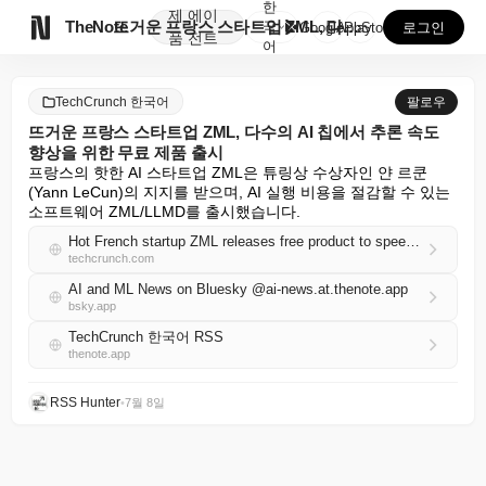
한
제
에이

TheNote
뜨거운 프랑스 스타트업 ZML, 다수의 AI 칩에서 추...
국
GooglePlay
AppStore
로그인
품
전트
어
TechCrunch 한국어
팔로우
뜨거운 프랑스 스타트업 ZML, 다수의 AI 칩에서 추론 속도
향상을 위한 무료 제품 출시
프랑스의 핫한 AI 스타트업 ZML은 튜링상 수상자인 얀 르쿤
(Yann LeCun)의 지지를 받으며, AI 실행 비용을 절감할 수 있는 
소프트웨어 ZML/LLMD를 출시했습니다.
Hot French startup ZML releases free product to speed inference across lots of AI chips
techcrunch.com
AI and ML News on Bluesky @ai-news.at.thenote.app
bsky.app
TechCrunch 한국어 RSS
thenote.app
RSS Hunter
•
7월 8일