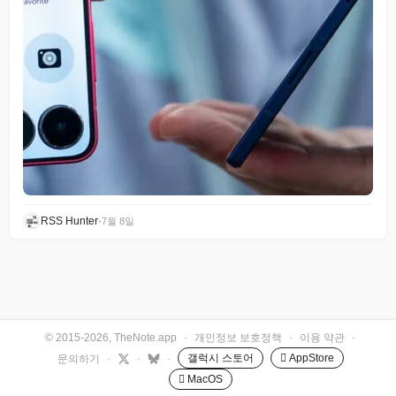
RSS Hunter
•
7월 8일
© 2015-2026, TheNote.app
·
개인정보 보호정책
·
이용 약관
·
갤럭시 스토어
 AppStore
문의하기
·
·
·
 MacOS