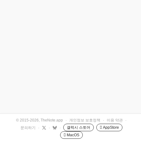
© 2015-2026, TheNote.app
·
개인정보 보호정책
·
이용 약관
·
갤럭시 스토어
 AppStore
문의하기
·
·
·
 MacOS