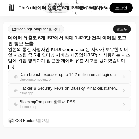
한
제
에이

TheNote
데이터 유출로 6개 ISP에서 최대 1,420만 건의 ...
국
GooglePlay
AppStore
로그인
품
전트
어
BleepingComputer 한국어
팔로우
데이터 유출로 6개 ISP에서 최대 1,420만 건의 이메일 로그
인 정보 노출
일본의 통신 사업자인 KDDI Corporation은 자사가 보유한 이메
일 시스템 중 5개 인터넷 서비스 제공업체(ISP)가 사용하는 시스
템에 위협 행위자가 접근한 데이터 유출 사고를 공개했습니다. 
[...]
Data breach exposes up to 14.2 million email logins at six ISPs
bleepingcomputer.com
Hacker & Security News on Bluesky @hacker.at.thenote.app
bsky.app
BleepingComputer 한국어 RSS
thenote.app
RSS Hunter
•
6월 28일