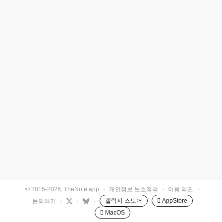
© 2015-2026, TheNote.app
·
개인정보 보호정책
·
이용 약관
·
갤럭시 스토어
 AppStore
문의하기
·
·
·
 MacOS