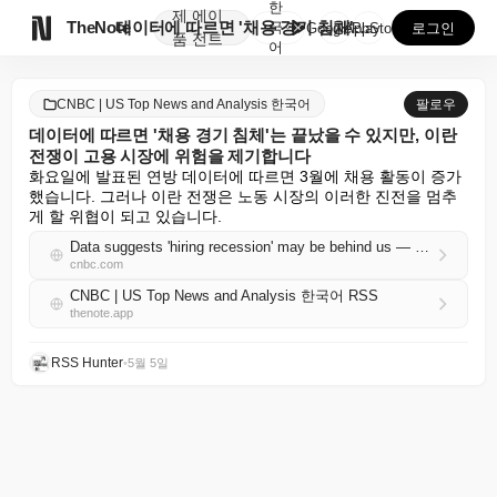
한
제
에이

TheNote
데이터에 따르면 '채용 경기 침체'는 끝났을 수 있지만...
국
GooglePlay
AppStore
로그인
품
전트
어
CNBC | US Top News and Analysis 한국어
팔로우
데이터에 따르면 '채용 경기 침체'는 끝났을 수 있지만, 이란
전쟁이 고용 시장에 위험을 제기합니다
화요일에 발표된 연방 데이터에 따르면 3월에 채용 활동이 증가
했습니다. 그러나 이란 전쟁은 노동 시장의 이러한 진전을 멈추
게 할 위협이 되고 있습니다.
Data suggests 'hiring recession' may be behind us — but the Iran war poses job market risks
cnbc.com
CNBC | US Top News and Analysis 한국어 RSS
thenote.app
RSS Hunter
•
5월 5일