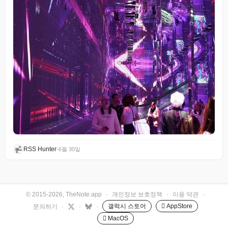
RSS Hunter
•
6월 30일
© 2015-2026, TheNote.app
·
개인정보 보호정책
·
이용 약관
·
갤럭시 스토어
 AppStore
문의하기
·
·
·
 MacOS