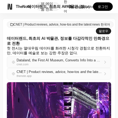
한
제
에이

TheNote
데이터랜드, 최초의 AI 박물관, 정보를 다감각적인 만...
국
GooglePlay
AppStore
로그인
품
전트
어
CNET | Product reviews, advice, how-tos and the latest news 한국어
팔로우
데이터랜드, 최초의 AI 박물관, 정보를 다감각적인 만화경으
로 전환
첫 전시는 열대우림 데이터를 화려한 시청각 경험으로 전환하지
만, 데이터를 예술로 보는 강한 주장은 없다.
Dataland, the First AI Museum, Converts Info Into a Multisensory Kaleidoscope
cnet.com
CNET | Product reviews, advice, how-tos and the latest news 한국어 RSS
thenote.app