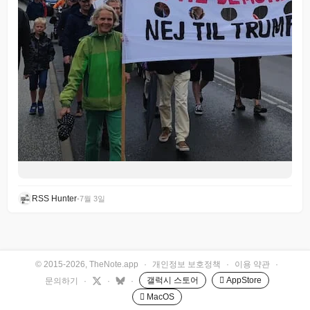
RSS Hunter
•
7월 3일
© 2015-2026, TheNote.app
·
개인정보 보호정책
·
이용 약관
·
갤럭시 스토어
 AppStore
문의하기
·
·
·
 MacOS