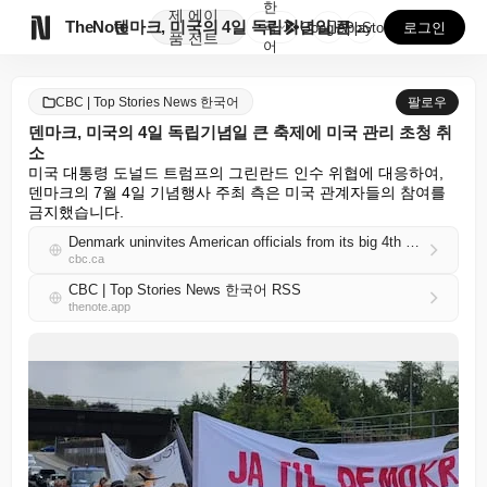
한
제
에이

TheNote
덴마크, 미국의 4일 독립기념일 큰 축제에 미국 관리 ...
국
GooglePlay
AppStore
로그인
품
전트
어
CBC | Top Stories News 한국어
팔로우
덴마크, 미국의 4일 독립기념일 큰 축제에 미국 관리 초청 취
소
미국 대통령 도널드 트럼프의 그린란드 인수 위협에 대응하여, 
덴마크의 7월 4일 기념행사 주최 측은 미국 관계자들의 참여를 
금지했습니다.
Denmark uninvites American officials from its big 4th of July bash
cbc.ca
CBC | Top Stories News 한국어 RSS
thenote.app