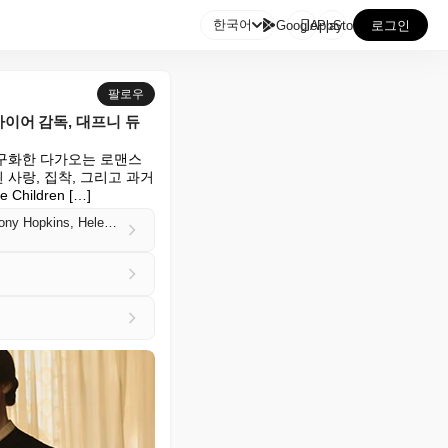

한국어
GooglePlay
AppStore
로그인
팔로우
아이어 감독, 대프니 듀
를 허구화한 다가오는 로맨스 
 사랑, 집착, 그리고 과거
hildren […]
‘The Housekeeper’ First Look: Richard Eyre’s Daphne du Maurier-Inspired Romance Starring Anthony Hopkins, Helena Bonham Carter and Caitríona Balfe Wraps Production (EXCLUSIVE)