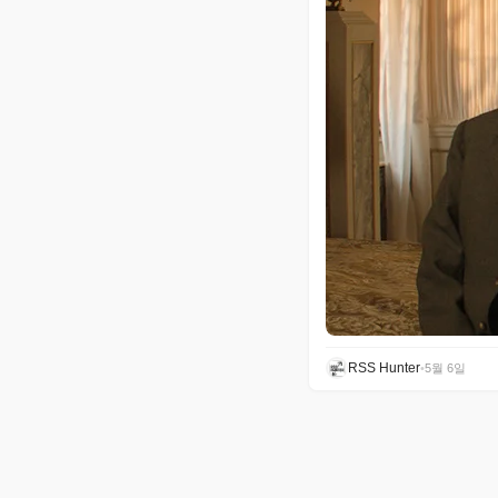
RSS Hunter
•
5월 6일