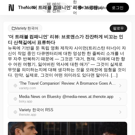
한
제
에이

TheNote
‘더 트래블 컴패니언’ 리뷰: 브로맨스가 잔잔하게 비꼬...
국
GooglePlay
AppStore
로그인
품
전트
어
Variety 한국어
팔로우
‘더 트래블 컴패니언’ 리뷰: 브로맨스가 잔잔하게 비꼬는 인
디 산책길에서 표류하다
뉴욕에 기반을 둔 독립 영화 제작자 사이먼(트리스탄 터너)이 자
신이 작업 중인 다큐멘터리에 대한 엉성한 한 줄짜리 소개를 너
무 자주 반복하기 때문에 — 그것은 “과거, 현재, 미래에 대한 향
수 어린 여행기, 잃어버린 역사에 대한 애가” — 그것이 실제로 
무엇을 의미하는지에 대해 생각하는 것을 오래전에 멈췄을 것이
다. 만약, 실제로, 그것이 어떤 의미라도 있다면 말이다. […]
‘The Travel Companion’ Review: A Bromance Goes Adrift in a Gently Wry Indie Amble
variety.com
Media News on Bluesky @media-news.at.thenote.app
bsky.app
Variety 한국어 RSS
thenote.app