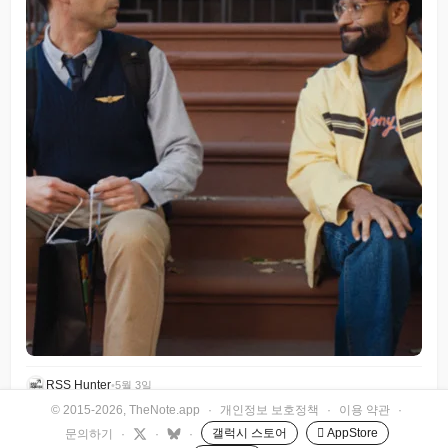
RSS Hunter
•
5월 3일
© 2015-2026, TheNote.app
·
개인정보 보호정책
·
이용 약관
·
갤럭시 스토어
 AppStore
문의하기
·
·
·