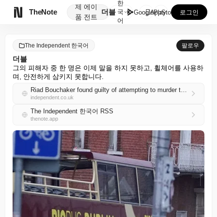
한
제
에이

TheNote
더블
국
GooglePlay
AppStore
로그인
품
전트
어
The Independent 한국어
팔로우
더블
그의 피해자 중 한 명은 이제 말을 하지 못하고, 휠체어를 사용하
며, 안전하게 삼키지 못합니다.
Riad Bouchaker found guilty of attempting to murder three children in Dublin knife attack
independent.co.uk
The Independent 한국어 RSS
thenote.app