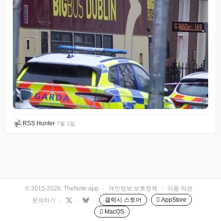
RSS Hunter
•
7월 1일
© 2015-2026, TheNote.app
·
개인정보 보호정책
·
이용 약관
·
갤럭시 스토어
 AppStore
문의하기
·
·
·
 MacOS