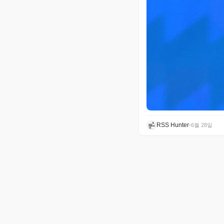
RSS Hunter
•
6월 28일