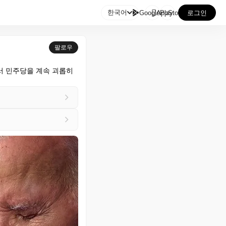

한국어
GooglePlay
AppStore
로그인
팔로우
서 민주당을 계속 괴롭히