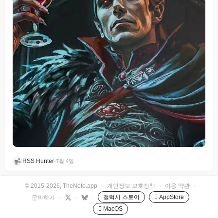
RSS Hunter
•
7월 4일
© 2015-2026, TheNote.app
·
개인정보 보호정책
·
이용 약관
·
갤럭시 스토어
 AppStore
문의하기
·
·
·
 MacOS