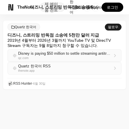
한
제
에이

TheNote
디즈니, 스트리밍 반독점 소송에 5천만 달러 지급
국
GooglePlay
AppStore
로그인
품
전트
어
Quartz 한국어
팔로우
디즈니, 스트리밍 반독점 소송에 5천만 달러 지급
2019년 4월부터 2026년 3월까지 YouTube TV 및 DirecTV 
Stream 구독자는 9월 8일까지 청구할 수 있습니다.
Disney is paying $50 million to settle streaming antitrust claims
qz.com
Quartz 한국어 RSS
thenote.app
RSS Hunter
•
6월 30일