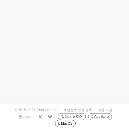
© 2015-2026, TheNote.app
·
개인정보 보호정책
·
이용 약관
·
갤럭시 스토어
 AppStore
문의하기
·
·
·
 MacOS