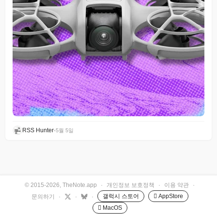
RSS Hunter
•
5월 5일
© 2015-2026, TheNote.app
·
개인정보 보호정책
·
이용 약관
·
갤럭시 스토어
 AppStore
문의하기
·
·
·
 MacOS