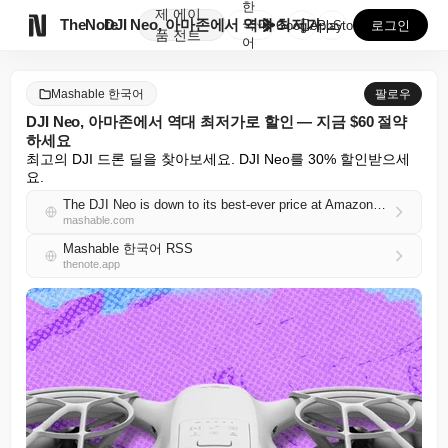
한
제
에이

TheNote
DJI Neo, 아마존에서 역대 최저가로 할인 — 지금...
국
GooglePlay
AppStore
로그인
품
전트
어
Mashable 한국어
팔로우
DJI Neo, 아마존에서 역대 최저가로 할인 — 지금 $60 절약
하세요
최고의 DJI 드론 딜을 찾아보세요. DJI Neo를 30% 할인받으세
요.
The DJI Neo is down to its best-ever price at Amazon — save $60 right now
mashable.com
Mashable 한국어 RSS
thenote.app