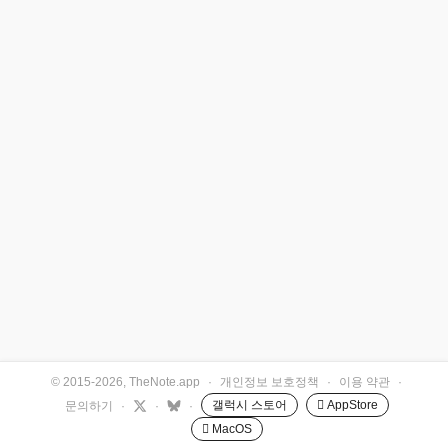
© 2015-2026, TheNote.app
·
개인정보 보호정책
·
이용 약관
·
갤럭시 스토어
 AppStore
문의하기
·
·
·
 MacOS