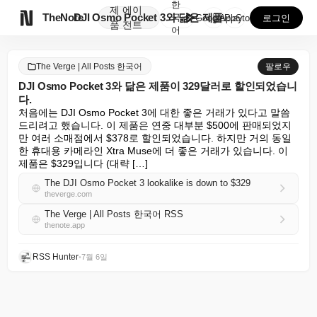
한
제
에이

TheNote
DJI Osmo Pocket 3와 닮은 제품이 329달...
국
GooglePlay
AppStore
로그인
품
전트
어
The Verge | All Posts 한국어
팔로우
DJI Osmo Pocket 3와 닮은 제품이 329달러로 할인되었습니
다.
처음에는 DJI Osmo Pocket 3에 대한 좋은 거래가 있다고 말씀
드리려고 했습니다. 이 제품은 연중 대부분 $500에 판매되었지
만 여러 소매점에서 $378로 할인되었습니다. 하지만 거의 동일
한 휴대용 카메라인 Xtra Muse에 더 좋은 거래가 있습니다. 이 
제품은 $329입니다 (대략 […]
The DJI Osmo Pocket 3 lookalike is down to $329
theverge.com
The Verge | All Posts 한국어 RSS
thenote.app
RSS Hunter
•
7월 6일