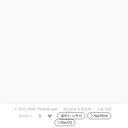
© 2015-2026, TheNote.app
·
개인정보 보호정책
·
이용 약관
·
갤럭시 스토어
 AppStore
문의하기
·
·
·
 MacOS