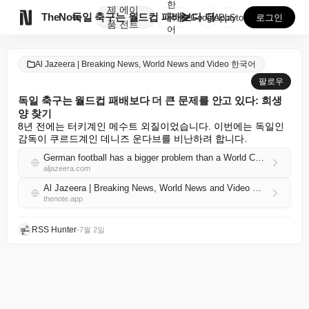
한
제
에이

TheNote
독일 축구는 월드컵 패배보다 더 큰 문제를 안고 있다:...
국
GooglePlay
AppStore
로그인
품
전트
어
Al Jazeera | Breaking News, World News and Video 한국어
팔로우
독일 축구는 월드컵 패배보다 더 큰 문제를 안고 있다: 희생
양 찾기
8년 전에는 터키계인 메수트 외질이었습니다. 이번에는 독일인 
감독이 쿠르드계인 데니즈 운다브를 비난하려 합니다.
German football has a bigger problem than a World Cup loss: Scapegoating
aljazeera.com
Al Jazeera | Breaking News, World News and Video 한국어 RSS
thenote.app
RSS Hunter
•
7월 2일