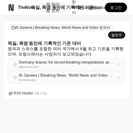
한
제
에이

TheNote
독일, 폭염 동진에 기록적인 기온 대비
국
GooglePlay
AppStore
로그인
품
전트
어
Al Jazeera | Breaking News, World News and Video 한국어
팔로우
독일, 폭염 동진에 기록적인 기온 대비
영국과 스위스를 포함한 여러 국가에서 6월 최고 기온을 기록했
으며, 프랑스에서는 사망자가 보고되었습니다.
Germany braces for record-breaking temperatures as heatwave moves east
aljazeera.com
Al Jazeera | Breaking News, World News and Video 한국어 RSS
thenote.app
RSS Hunter
•
6월 27일