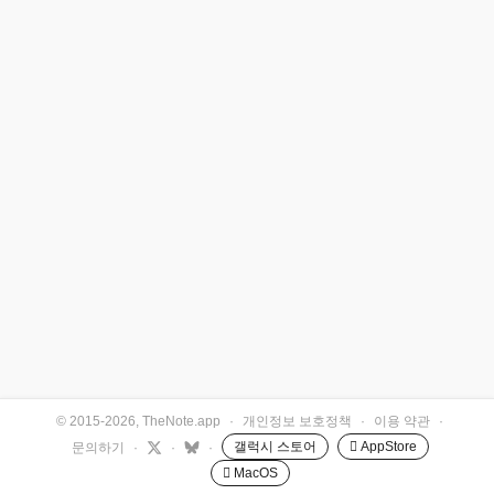
© 2015-2026, TheNote.app
·
개인정보 보호정책
·
이용 약관
·
갤럭시 스토어
 AppStore
문의하기
·
·
·
 MacOS