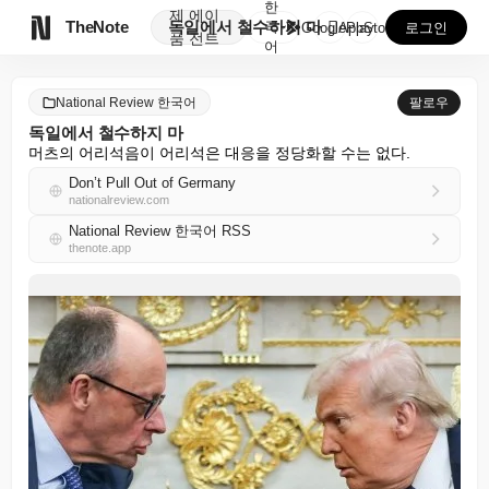
한
제
에이

TheNote
독일에서 철수하지 마
국
GooglePlay
AppStore
로그인
품
전트
어
National Review 한국어
팔로우
독일에서 철수하지 마
머츠의 어리석음이 어리석은 대응을 정당화할 수는 없다.
Don’t Pull Out of Germany
nationalreview.com
National Review 한국어 RSS
thenote.app