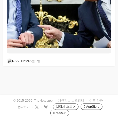
RSS Hunter
•
5월 5일
© 2015-2026, TheNote.app
·
개인정보 보호정책
·
이용 약관
·
갤럭시 스토어
 AppStore
문의하기
·
·
·
 MacOS