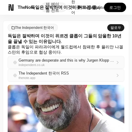
한
제
에이

TheNote
독일은 절박하며 이것이 위르겐 클롭이 그들의 암울한 1...
국
GooglePlay
AppStore
로그인
품
전트
어
The Independent 한국어
팔로우
독일은 절박하며 이것이 위르겐 클롭이 그들의 암울한 10년
을 끝낼 수 있는 이유입니다.
클롭은 독일이 파라과이에게 월드컵에서 참패한 후 율리안 나겔
스만의 후임으로 협상 중이다.
Germany are desperate and this is why Jurgen Klopp can end their bleak decade
independent.co.uk
The Independent 한국어 RSS
thenote.app