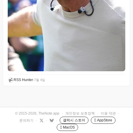
RSS Hunter
•
7월 4일
© 2015-2026, TheNote.app
·
개인정보 보호정책
·
이용 약관
·
갤럭시 스토어
 AppStore
문의하기
·
·
·
 MacOS