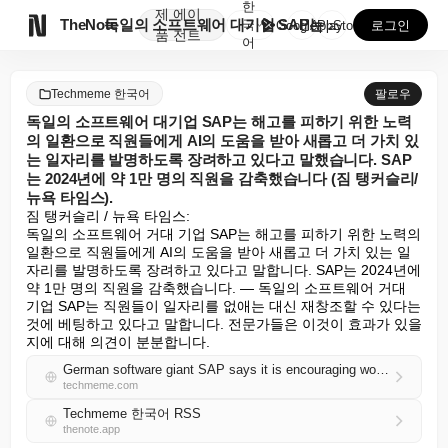
한
제
에이

TheNote
독일의 소프트웨어 대기업 SAP는 해고를 피하기 위한 ...
국
GooglePlay
AppStore
로그인
품
전트
어
Techmeme 한국어
팔로우
독일의 소프트웨어 대기업 SAP는 해고를 피하기 위한 노력
의 일환으로 직원들에게 AI의 도움을 받아 새롭고 더 가치 있
는 일자리를 발명하도록 장려하고 있다고 말했습니다. SAP
는 2024년에 약 1만 명의 직원을 감축했습니다 (짐 탱커슬리/
뉴욕 타임스).
짐 탱커슬리 / 뉴욕 타임스:

독일의 소프트웨어 거대 기업 SAP는 해고를 피하기 위한 노력의 
일환으로 직원들에게 AI의 도움을 받아 새롭고 더 가치 있는 일
자리를 발명하도록 장려하고 있다고 말합니다. SAP는 2024년에 
약 1만 명의 직원을 감축했습니다. — 독일의 소프트웨어 거대 
기업 SAP는 직원들이 일자리를 없애는 대신 재창조할 수 있다는 
것에 베팅하고 있다고 말합니다. 전문가들은 이것이 효과가 있을
지에 대해 의견이 분분합니다.
German software giant SAP says it is encouraging workers to invent new, more valuable jobs aided by AI, in a bid to avoid layoffs; SAP cut ~10K staff in 2024 (Jim Tankersley/New York Times)
techmeme.com
Techmeme 한국어 RSS
thenote.app