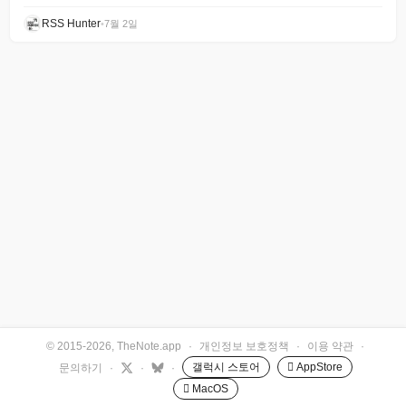
RSS Hunter
•
7월 2일
© 2015-2026, TheNote.app
·
개인정보 보호정책
·
이용 약관
·
갤럭시 스토어
 AppStore
문의하기
·
·
·
 MacOS