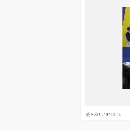
RSS Hunter
•
7월 3일